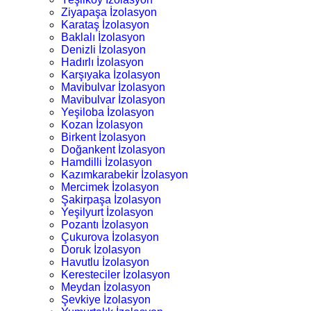
Ziyapaşa İzolasyon
Karataş İzolasyon
Baklalı İzolasyon
Denizli İzolasyon
Hadırlı İzolasyon
Karşıyaka İzolasyon
Mavibulvar İzolasyon
Mavibulvar İzolasyon
Yeşiloba İzolasyon
Kozan İzolasyon
Birkent İzolasyon
Doğankent İzolasyon
Hamdilli İzolasyon
Kazımkarabekir İzolasyon
Mercimek İzolasyon
Şakirpaşa İzolasyon
Yeşilyurt İzolasyon
Pozantı İzolasyon
Çukurova İzolasyon
Doruk İzolasyon
Havutlu İzolasyon
Keresteciler İzolasyon
Meydan İzolasyon
Şevkiye İzolasyon