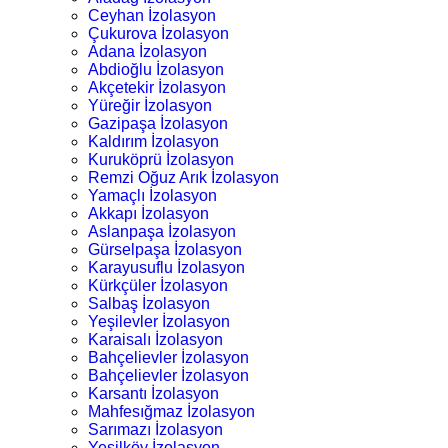
Ceyhan İzolasyon
Çukurova İzolasyon
Adana İzolasyon
Abdioğlu İzolasyon
Akçetekir İzolasyon
Yüreğir İzolasyon
Gazipaşa İzolasyon
Kaldırım İzolasyon
Kuruköprü İzolasyon
Remzi Oğuz Arık İzolasyon
Yamaçlı İzolasyon
Akkapı İzolasyon
Aslanpaşa İzolasyon
Gürselpaşa İzolasyon
Karayusuflu İzolasyon
Kürkçüler İzolasyon
Salbaş İzolasyon
Yeşilevler İzolasyon
Karaisalı İzolasyon
Bahçelievler İzolasyon
Bahçelievler İzolasyon
Karsantı İzolasyon
Mahfesığmaz İzolasyon
Sarımazı İzolasyon
Yeşilköy İzolasyon