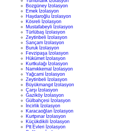
Yumurtalık İzolasyon
Bozgüney İzolasyon
Emek İzolasyon
Haydaroğlu İzolasyon
Kösreli İzolasyon
Mustafabeyli İzolasyon
Türlübaş İzolasyon
Zeytinbeli İzolasyon
Sarıçam İzolasyon
Buruk İzolasyon
Fevzipaşa İzolasyon
Hükümet İzolasyon
Kurtkulağı İzolasyon
Namıkkemal İzolasyon
Yağcami İzolasyon
Zeytinbeli İzolasyon
Büyükmangıt İzolasyon
Çarşı İzolasyon
Gaziköy İzolasyon
Gülbahçesi İzolasyon
İncirlik İzolasyon
Karacaoğlan İzolasyon
Kurtpınar İzolasyon
Küçükdikili İzolasyon
Ptt Evleri İzolasyon