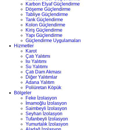
Karbon Elyaf Güçlendirme
Döşeme Güçlendirme
Tabliye Güçlendirme
Tank Güçlendirme
Kolon Güçlendirme
Kiriş Güçlendirme
Yapı Güçlendirme
Güçlendirme Uygulamaları
Hizmetler
Karot
Çatı Yalıtımı
Isı Yalıtımı
Su Yalıtımı
Çatı Dam Akması
Diğer Yalıtımlar
Adana Yalıtım
Poliüretan Köpük
Bölgeler
Feke İzolasyon
İmamoğlu İzolasyon
Saimbeyli İzolasyon
Seyhan İzolasyon
Tufanbeyli İzolasyon
Yumurtalık İzolasyon
Aladağ İzolasyon