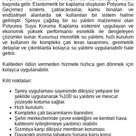
başında gelir. Elastomerik bir kaplama oluşturan Polyurea Su
Geçirmez sistemi, çatılar,teraslar, kamu binaları ve
endüstriyel alanlarda sık kullanılan bir sistem haline
gelmiştir. Spreyx çağdaş bir su yalıtım malzemesi olan
Polyurea Suya Koruma Kaplama sistemini uygulayan ve
ekonomik yüksek performansı esneklik ile dengeleyen
çözümler sunar. Kusursuz monolitik su yalıtımı, hızlı kurulum
ve kullanım ile kompleks çatı teras tasarımını, geometrik
detaylar ve çıkıntılarda kolayca su yalıtımı uygulanabilir hale
getirir.
Kaliteden ödün vermeden hizmete hızlıca geri dönmek için
kolayca uygulanabilir.
Kilit noktaları:
Sprey uygulaması sayesinde dikişsiz yekpare bir
şekilde uygulanarak %100 su yalıtımı ve mevcut
yüzeyde kotuma sağlar.
Hızlı kurulum.
Kompleks çatı tasarımlarını barındırır.
Şehir merkezlerinde çevre estetiğini ve kentsel hava
kalitesini iyileştirmeye yardımcı olabilir.
Sızıntıya karşı dikişsiz membran koruması.
Dayanıklı aşınma tabakası hasara karşı korur.