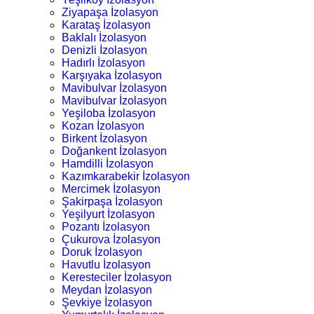
Ziyapaşa İzolasyon
Karataş İzolasyon
Baklalı İzolasyon
Denizli İzolasyon
Hadırlı İzolasyon
Karşıyaka İzolasyon
Mavibulvar İzolasyon
Mavibulvar İzolasyon
Yeşiloba İzolasyon
Kozan İzolasyon
Birkent İzolasyon
Doğankent İzolasyon
Hamdilli İzolasyon
Kazımkarabekir İzolasyon
Mercimek İzolasyon
Şakirpaşa İzolasyon
Yeşilyurt İzolasyon
Pozantı İzolasyon
Çukurova İzolasyon
Doruk İzolasyon
Havutlu İzolasyon
Keresteciler İzolasyon
Meydan İzolasyon
Şevkiye İzolasyon