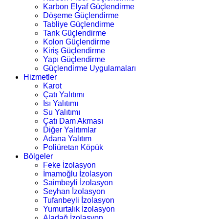
Karbon Elyaf Güçlendirme
Döşeme Güçlendirme
Tabliye Güçlendirme
Tank Güçlendirme
Kolon Güçlendirme
Kiriş Güçlendirme
Yapı Güçlendirme
Güçlendirme Uygulamaları
Hizmetler
Karot
Çatı Yalıtımı
Isı Yalıtımı
Su Yalıtımı
Çatı Dam Akması
Diğer Yalıtımlar
Adana Yalıtım
Poliüretan Köpük
Bölgeler
Feke İzolasyon
İmamoğlu İzolasyon
Saimbeyli İzolasyon
Seyhan İzolasyon
Tufanbeyli İzolasyon
Yumurtalık İzolasyon
Aladağ İzolasyon