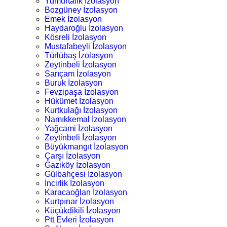
Yumurtalık İzolasyon
Bozgüney İzolasyon
Emek İzolasyon
Haydaroğlu İzolasyon
Kösreli İzolasyon
Mustafabeyli İzolasyon
Türlübaş İzolasyon
Zeytinbeli İzolasyon
Sarıçam İzolasyon
Buruk İzolasyon
Fevzipaşa İzolasyon
Hükümet İzolasyon
Kurtkulağı İzolasyon
Namıkkemal İzolasyon
Yağcami İzolasyon
Zeytinbeli İzolasyon
Büyükmangıt İzolasyon
Çarşı İzolasyon
Gaziköy İzolasyon
Gülbahçesi İzolasyon
İncirlik İzolasyon
Karacaoğlan İzolasyon
Kurtpınar İzolasyon
Küçükdikili İzolasyon
Ptt Evleri İzolasyon