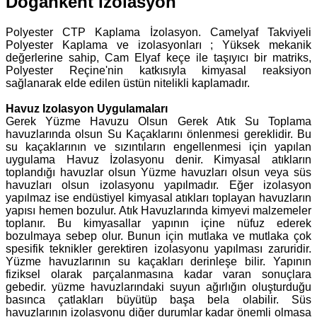
Doğankent İzolasyon
Polyester CTP Kaplama İzolasyon. Camelyaf Takviyeli
Polyester Kaplama ve izolasyonları ; Yüksek mekanik
değerlerine sahip, Cam Elyaf keçe ile taşıyıcı bir matriks,
Polyester Reçine'nin katkısıyla kimyasal reaksiyon
sağlanarak elde edilen üstün nitelikli kaplamadır.
Havuz Izolasyon Uygulamaları
Gerek Yüzme Havuzu Olsun Gerek Atık Su Toplama
havuzlarında olsun Su Kaçaklarını önlenmesi gereklidir. Bu
su kaçaklarının ve sızıntıların engellenmesi için yapılan
uygulama Havuz İzolasyonu denir. Kimyasal atıkların
toplandığı havuzlar olsun Yüzme havuzları olsun veya süs
havuzları olsun izolasyonu yapılmadır. Eğer izolasyon
yapılmaz ise endüstiyel kimyasal atıkları toplayan havuzların
yapısı hemen bozulur. Atık Havuzlarında kimyevi malzemeler
toplanır. Bu kimyasallar yapının içine nüfuz ederek
bozulmaya sebep olur. Bunun için mutlaka ve mutlaka çok
spesifik teknikler gerektiren izolasyonu yapılması zaruridir.
Yüzme havuzlarının su kaçakları derinleşe bilir. Yapının
fiziksel olarak parçalanmasına kadar varan sonuçlara
gebedir. yüzme havuzlarındaki suyun ağırlığın oluşturduğu
basınca çatlakları büyütüp başa bela olabilir. Süs
havuzlarının izolasyonu diğer durumlar kadar önemli olmasa