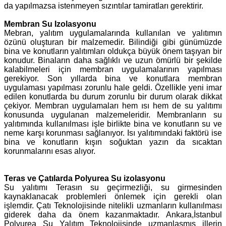
da yapılmazsa istenmeyen sızıntılar tamiratları gerektirir.
Membran Su Izolasyonu
Mebran, yalıtım uygulamalarında kullanılan ve yalıtımın
özünü oluşturan bir malzemedir. Bilindiği gibi günümüzde
bina ve konutların yalıtımları oldukça büyük önem taşıyan bir
konudur. Binaların daha sağlıklı ve uzun ömürlü bir şekilde
kalabilmeleri için membran uygulamalarının yapılması
gerekiyor. Son yıllarda bina ve konutlara membran
uygulaması yapılması zorunlu hale geldi. Özellikle yeni imar
edilen konutlarda bu durum zorunlu bir durum olarak dikkat
çekiyor. Membran uygulamaları hem ısı hem de su yalıtımı
konusunda uygulanan malzemeleridir. Membranların su
yalıtımında kullanılması işle birlikte bina ve konutların su ve
neme karşı korunması sağlanıyor. Isı yalıtımındaki faktörü ise
bina ve konutların kışın soğuktan yazın da sıcaktan
korunmalarını esas alıyor.
Teras ve Çatılarda Polyurea Su izolasyonu
Su yalıtımı Terasın su geçirmezliği, su girmesinden
kaynaklanacak problemleri önlemek için gerekli olan
işlemdir. Çatı Teknolojisinde nitelikli uzmanların kullanılması
giderek daha da önem kazanmaktadır. Ankara,İstanbul
Polyurea Su Yalıtım Teknolojisinde uzmanlaşmış illerin