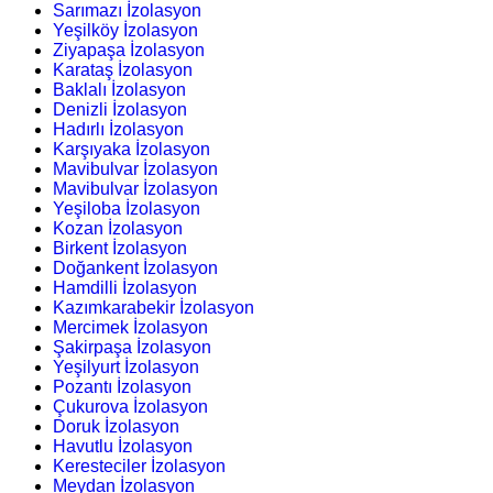
Sarımazı İzolasyon
Yeşilköy İzolasyon
Ziyapaşa İzolasyon
Karataş İzolasyon
Baklalı İzolasyon
Denizli İzolasyon
Hadırlı İzolasyon
Karşıyaka İzolasyon
Mavibulvar İzolasyon
Mavibulvar İzolasyon
Yeşiloba İzolasyon
Kozan İzolasyon
Birkent İzolasyon
Doğankent İzolasyon
Hamdilli İzolasyon
Kazımkarabekir İzolasyon
Mercimek İzolasyon
Şakirpaşa İzolasyon
Yeşilyurt İzolasyon
Pozantı İzolasyon
Çukurova İzolasyon
Doruk İzolasyon
Havutlu İzolasyon
Keresteciler İzolasyon
Meydan İzolasyon