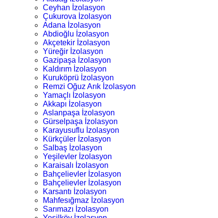
Ceyhan İzolasyon
Çukurova İzolasyon
Adana İzolasyon
Abdioğlu İzolasyon
Akçetekir İzolasyon
Yüreğir İzolasyon
Gazipaşa İzolasyon
Kaldırım İzolasyon
Kuruköprü İzolasyon
Remzi Oğuz Arık İzolasyon
Yamaçlı İzolasyon
Akkapı İzolasyon
Aslanpaşa İzolasyon
Gürselpaşa İzolasyon
Karayusuflu İzolasyon
Kürkçüler İzolasyon
Salbaş İzolasyon
Yeşilevler İzolasyon
Karaisalı İzolasyon
Bahçelievler İzolasyon
Bahçelievler İzolasyon
Karsantı İzolasyon
Mahfesığmaz İzolasyon
Sarımazı İzolasyon
Yeşilköy İzolasyon