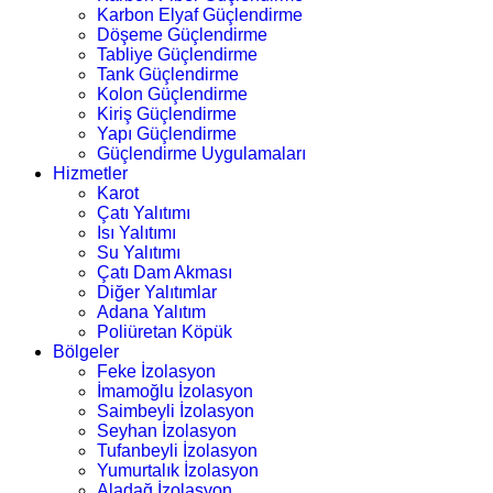
Karbon Elyaf Güçlendirme
Döşeme Güçlendirme
Tabliye Güçlendirme
Tank Güçlendirme
Kolon Güçlendirme
Kiriş Güçlendirme
Yapı Güçlendirme
Güçlendirme Uygulamaları
Hizmetler
Karot
Çatı Yalıtımı
Isı Yalıtımı
Su Yalıtımı
Çatı Dam Akması
Diğer Yalıtımlar
Adana Yalıtım
Poliüretan Köpük
Bölgeler
Feke İzolasyon
İmamoğlu İzolasyon
Saimbeyli İzolasyon
Seyhan İzolasyon
Tufanbeyli İzolasyon
Yumurtalık İzolasyon
Aladağ İzolasyon