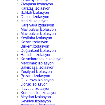
Ziyapaşa İzolasyon
Karataş İzolasyon
Baklalı İzolasyon
Denizli İzolasyon
Hadırlı İzolasyon
Karşıyaka İzolasyon
Mavibulvar İzolasyon
Mavibulvar İzolasyon
Yeşiloba İzolasyon
Kozan İzolasyon
Birkent İzolasyon
Doğankent İzolasyon
Hamdilli İzolasyon
Kazımkarabekir İzolasyon
Mercimek İzolasyon
Şakirpaşa İzolasyon
Yeşilyurt İzolasyon
Pozantı İzolasyon
Çukurova İzolasyon
Doruk İzolasyon
Havutlu İzolasyon
Keresteciler İzolasyon
Meydan İzolasyon
Şevkiye İzolasyon