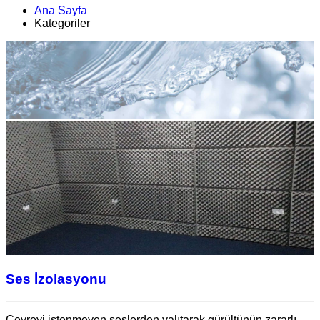
Ana Sayfa
Kategoriler
Ses İzolasyonu
Çevreyi istenmeyen seslerden yalıtarak gürültünün zararlı