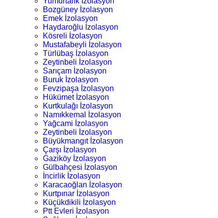
Yumurtalık İzolasyon
Bozgüney İzolasyon
Emek İzolasyon
Haydaroğlu İzolasyon
Kösreli İzolasyon
Mustafabeyli İzolasyon
Türlübaş İzolasyon
Zeytinbeli İzolasyon
Sarıçam İzolasyon
Buruk İzolasyon
Fevzipaşa İzolasyon
Hükümet İzolasyon
Kurtkulağı İzolasyon
Namıkkemal İzolasyon
Yağcami İzolasyon
Zeytinbeli İzolasyon
Büyükmangıt İzolasyon
Çarşı İzolasyon
Gaziköy İzolasyon
Gülbahçesi İzolasyon
İncirlik İzolasyon
Karacaoğlan İzolasyon
Kurtpınar İzolasyon
Küçükdikili İzolasyon
Ptt Evleri İzolasyon